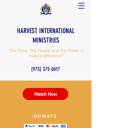
HARVEST INTERNATIONAL
MINISTRIES
"The Place, The People and The Power to
make a difference"
(973) 375-0617
Watch Now
DONATE