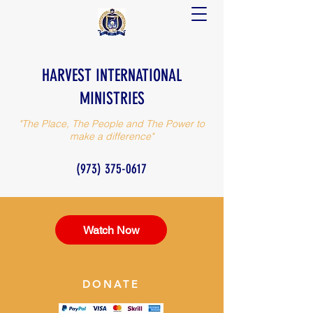
HARVEST INTERNATIONAL
MINISTRIES
"The Place, The People and The Power to
make a difference"
(973) 375-0617
Watch Now
DONATE