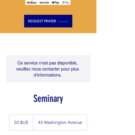
REQUEST PRAYER
Ce service n'est pas disponible,
veuillez nous contacter pour plus
d'informations.
Seminary
50
dollars
50 $US
43 Washington Avenue
des
États-
Unis