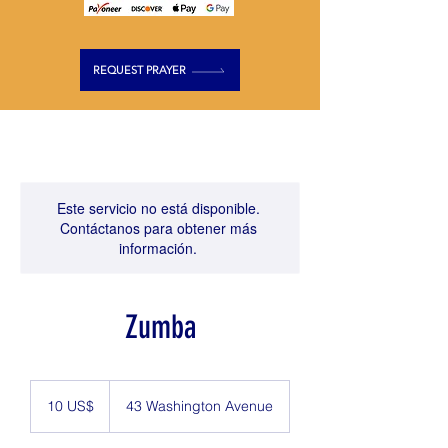
REQUEST PRAYER
Este servicio no está disponible.
Contáctanos para obtener más
información.
Zumba
10
dólares
10 US$
43 Washington Avenue
estadounidenses