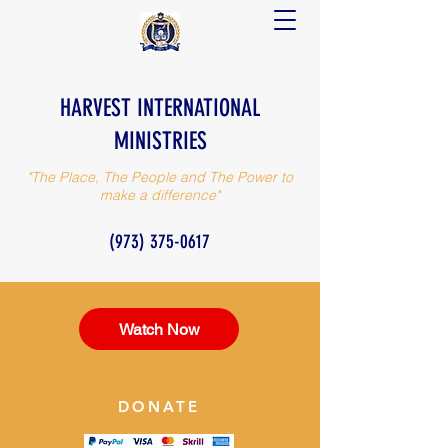
HARVEST INTERNATIONAL
MINISTRIES
"The Place, The People and The Power to
make a difference"
(973) 375-0617
Watch Now
DONATE